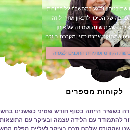
שת בטחון ורוגע במחשבה על ההורות
פחתה של הסיכוי לדכאון אחרי לידה
יותר שעות שינה ושמירה על איזון
פה שמחזקת אתכם כזוג ומקרבת בינכם
ישת הקורס ופתיחת התכנים לצפיה
לקוחות מספרים
… (חנוך לוין) הרגע הזה שלפני, מלא בציפיה ורוח, 
 נעמה, בחוכמה והרגישות שלך (שוב) עשית זום א
ה….. הרגע שאחרי. ובהתבוננות משותפת, יכולנו למ