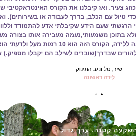
בו. להתרגש. לחשוש, לדבר את זה… לצחוק להתכונן
את המסע הזה שהיא עומדת לעבור בדרך אלינו. הש
 נרצה שתראה הסביבה שלנו בתקופת ההורות הרא
מה? הרגע של אחרי הוא כל כך מלא וגדוש וטעון וב
דר להתבונן ולשאול מה מחכה מעבר לשער המופלא 
 מפגשים קסומים ומשמעותיים.
הדס וערן
הורים לתינוק ראשון
שקעה קטנה. ערך גדול