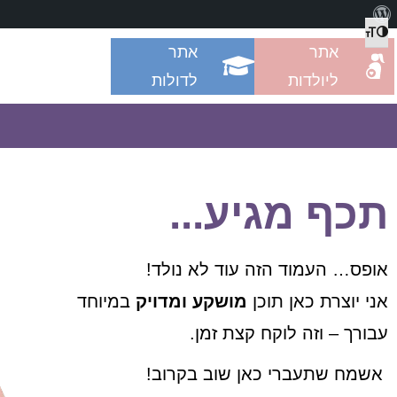
מתג גודל גופן
הפעל/כבה ניגודיות גבוהה
אתר
אתר
ליולדות
לדולות
תכף מגיע...
אופס… העמוד הזה עוד לא נולד!
אני יוצרת כאן תוכן
מושקע ומדויק
במיוחד
עבורך – וזה לוקח קצת זמן.
אשמח שתעברי כאן שוב בקרוב!