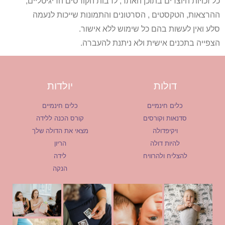
כל זכויות היוצרים בתוכן האתר, לרבות הקורסים הדיגיטליים,
ההרצאות, הטקסטים , הסרטונים והתמונות שייכות לנעמה
סלע ואין לעשות בהם כל שימוש ללא אישור.
הצפייה בתכנים אישית ולא ניתנת להעברה.
דולות
יולדות
כלים חינמיים
כלים חינמיים
סדנאות וקורסים
קורס הכנה ללידה
ויקיפדולה
מצאי את הדולה שלך
להיות דולה
הריון
להצליח ולהרוויח
לידה
הנקה