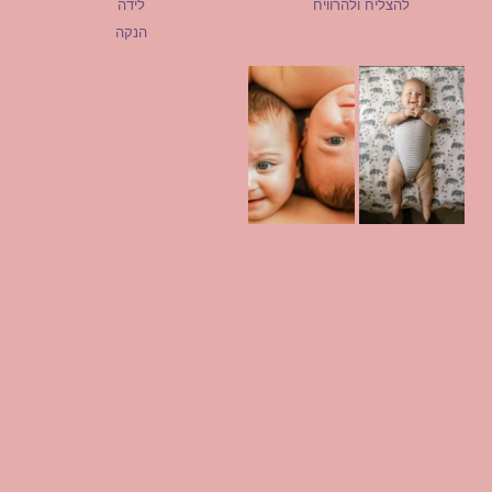
להצליח ולהרוויח
לידה
הנקה