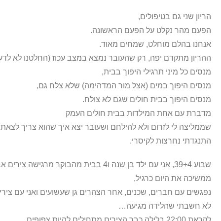
הריון שני גם בטיפולים,
הפעם מהר נקלט על הפעם הראשונה.
אנחנו בהלם מוחלט, שמחים מאוד.
ההריון מתקדם יפה, רק שהעובר נמצא במצב עכוז (החלטנו לא לדע
מנסים כל מיני תרגילי היפוך בבית,
מנסים היפוך במים (אצל מור המדהימה) שלא צלח גם,
מנסים היפוך בבית חולים שגם לא צולח.
מדברת עם אחת המילדות בבית חולים העמק
שממליצה לי לזרום ולא להילחם ושעובר יצא איך שהוא צריך לצאת
התנגדתי נחרצות לקיסרי.
שבוע 39+4, אני עם ילד בן שנה ו4 בבית מהבוקר מרגישה צירים אבל לא סדירים.
ממשיכה את היום כרגיל,
נפגשים עם חברים, שכנים, אחר הצהרים גן שעשועים ואני עם צירים
לא חשבתי שהלידה מגיעה…
לקראת 22:00 בלילה כבר הצירים מתחילים להיות צפופים.